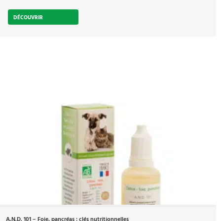
DÉCOUVRIR
A.N.D. 101 – Foie, pancréas : clés nutritionnelles