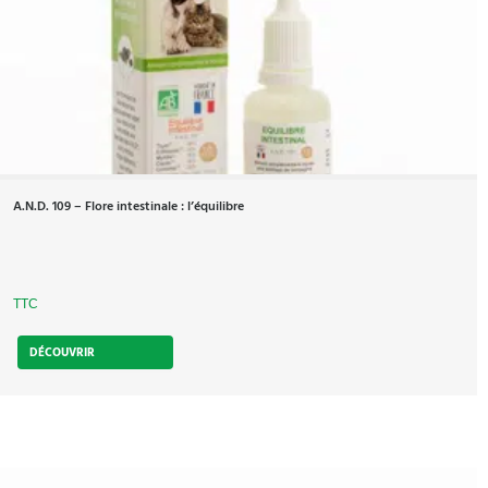
A.N.D. 109 – Flore intestinale : l’équilibre
TTC
DÉCOUVRIR